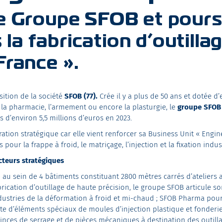
le Groupe SFOB et pours
a fabrication d’outilla
France ».
ition de la société
SFOB (77).
Crée il y a plus de 50 ans et dotée d
 la pharmacie, l’armement ou encore la plasturgie, le
groupe SFOB
s d’environ 5,5 millions d’euros en 2023.
ation stratégique car elle vient renforcer sa Business Unit « Engi
our la frappe à froid, le matriçage, l’injection et la fixation indus
teurs stratégiques
 au sein de 4 bâtiments constituant 2800 mètres carrés d’ateliers 
fabrication d’outillage de haute précision, le groupe SFOB articule
dustries de la déformation à froid et mi-chaud ; SFOB Pharma pour l
te d’éléments spéciaux de moules d’injection plastique et fonderie
pinces de serrage et de pièces mécaniques à destination des outil