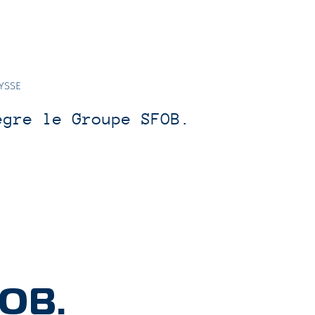
YSSE
ègre le Groupe SFOB.
FOB.