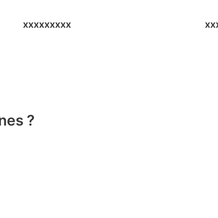
xxxxxxxxx
xx
xxxxxxxx
nes ?
xxxxxxxxxxxxxxxxxx